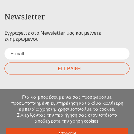
Newsletter
Εγγραφείτε στα Newsletter μας και μείνετε
ενημερωμένοι!
ΕΓΓΡΑΦΗ
Επικοινωνία
Για να μπορέσουμε να σας προσφέρουμε
προσωποποιημένη εξυπηρέτηση και ακόμα καλύτερη
εμπειρία χρήστη, χρησιμοποιούμε τα cookies.
Για οποιαδήποτε ερώτηση σας μπορείτε να
Συνεχίζοντας την περιήγηση σας στον ιστότοπο
επικοινωνήσετε μαζί μας στα παρακάτω στοιχεία.
αποδέχεστε την χρήση cookies.
Μιχελιδάκη 19, Ηράκλειο, 71202, Κρήτη
info@emkapes.gr
ΑΠΟΔΟΧΗ