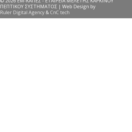
© 2026 ΕΜ-ΚΑΠΕΣ - ΕΤΑΙΡΕΙΑ ΜΕΛΕΤΗΣ ΚΑΡΚΙΝΟΥ
ΠΕΠΤΙΚΟΥ ΣΥΣΤΗΜΑΤΟΣ | Web Design by
Ruler Digital Agency
&
CnC tech