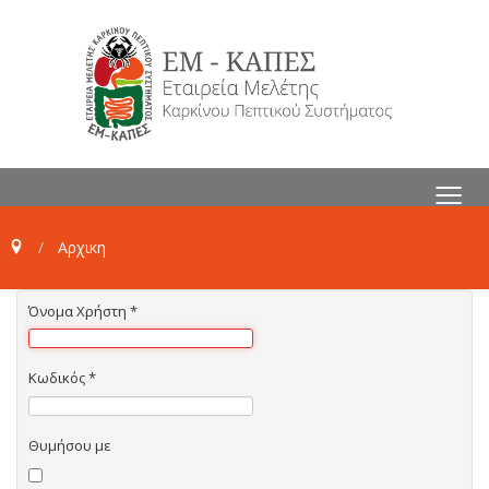
≡
Αρχικη
Όνομα Χρήστη
*
Κωδικός
*
Θυμήσου με