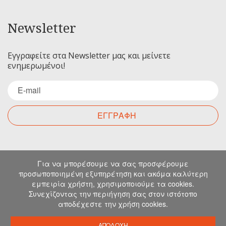
Newsletter
Εγγραφείτε στα Newsletter μας και μείνετε
ενημερωμένοι!
ΕΓΓΡΑΦΗ
Επικοινωνία
Για να μπορέσουμε να σας προσφέρουμε
προσωποποιημένη εξυπηρέτηση και ακόμα καλύτερη
εμπειρία χρήστη, χρησιμοποιούμε τα cookies.
Για οποιαδήποτε ερώτηση σας μπορείτε να
Συνεχίζοντας την περιήγηση σας στον ιστότοπο
επικοινωνήσετε μαζί μας στα παρακάτω στοιχεία.
αποδέχεστε την χρήση cookies.
Μιχελιδάκη 19, Ηράκλειο, 71202, Κρήτη
info@emkapes.gr
ΑΠΟΔΟΧΗ