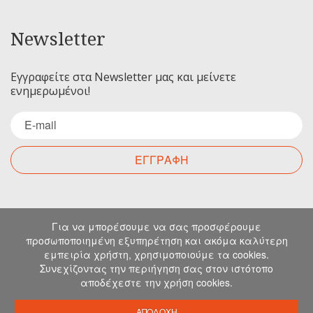
Newsletter
Εγγραφείτε στα Newsletter μας και μείνετε
ενημερωμένοι!
ΕΓΓΡΑΦΗ
Επικοινωνία
Για να μπορέσουμε να σας προσφέρουμε
προσωποποιημένη εξυπηρέτηση και ακόμα καλύτερη
εμπειρία χρήστη, χρησιμοποιούμε τα cookies.
Για οποιαδήποτε ερώτηση σας μπορείτε να
Συνεχίζοντας την περιήγηση σας στον ιστότοπο
επικοινωνήσετε μαζί μας στα παρακάτω στοιχεία.
αποδέχεστε την χρήση cookies.
Μιχελιδάκη 19, Ηράκλειο, 71202, Κρήτη
info@emkapes.gr
ΑΠΟΔΟΧΗ