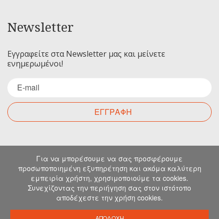
Newsletter
Εγγραφείτε στα Newsletter μας και μείνετε
ενημερωμένοι!
ΕΓΓΡΑΦΗ
Επικοινωνία
Για να μπορέσουμε να σας προσφέρουμε
προσωποποιημένη εξυπηρέτηση και ακόμα καλύτερη
εμπειρία χρήστη, χρησιμοποιούμε τα cookies.
Για οποιαδήποτε ερώτηση σας μπορείτε να
Συνεχίζοντας την περιήγηση σας στον ιστότοπο
επικοινωνήσετε μαζί μας στα παρακάτω στοιχεία.
αποδέχεστε την χρήση cookies.
Μιχελιδάκη 19, Ηράκλειο, 71202, Κρήτη
info@emkapes.gr
ΑΠΟΔΟΧΗ