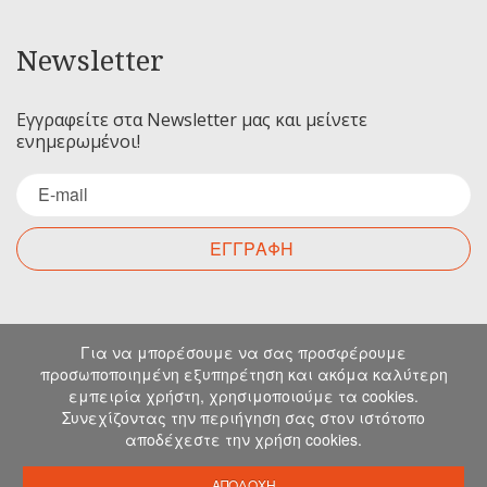
Newsletter
Εγγραφείτε στα Newsletter μας και μείνετε
ενημερωμένοι!
ΕΓΓΡΑΦΗ
Επικοινωνία
Για να μπορέσουμε να σας προσφέρουμε
προσωποποιημένη εξυπηρέτηση και ακόμα καλύτερη
εμπειρία χρήστη, χρησιμοποιούμε τα cookies.
Για οποιαδήποτε ερώτηση σας μπορείτε να
Συνεχίζοντας την περιήγηση σας στον ιστότοπο
επικοινωνήσετε μαζί μας στα παρακάτω στοιχεία.
αποδέχεστε την χρήση cookies.
Μιχελιδάκη 19, Ηράκλειο, 71202, Κρήτη
info@emkapes.gr
ΑΠΟΔΟΧΗ