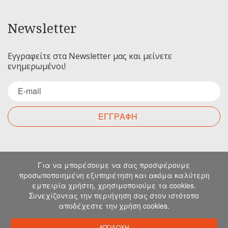
Newsletter
Εγγραφείτε στα Newsletter μας και μείνετε
ενημερωμένοι!
ΕΓΓΡΑΦΗ
Επικοινωνία
Για να μπορέσουμε να σας προσφέρουμε
προσωποποιημένη εξυπηρέτηση και ακόμα καλύτερη
εμπειρία χρήστη, χρησιμοποιούμε τα cookies.
Για οποιαδήποτε ερώτηση σας μπορείτε να
Συνεχίζοντας την περιήγηση σας στον ιστότοπο
επικοινωνήσετε μαζί μας στα παρακάτω στοιχεία.
αποδέχεστε την χρήση cookies.
Μιχελιδάκη 19, Ηράκλειο, 71202, Κρήτη
info@emkapes.gr
ΑΠΟΔΟΧΗ