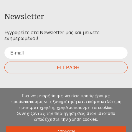
Newsletter
Εγγραφείτε στα Newsletter μας και μείνετε
ενημερωμένοι!
ΕΓΓΡΑΦΗ
Επικοινωνία
Για να μπορέσουμε να σας προσφέρουμε
προσωποποιημένη εξυπηρέτηση και ακόμα καλύτερη
εμπειρία χρήστη, χρησιμοποιούμε τα cookies.
Για οποιαδήποτε ερώτηση σας μπορείτε να
Συνεχίζοντας την περιήγηση σας στον ιστότοπο
επικοινωνήσετε μαζί μας στα παρακάτω στοιχεία.
αποδέχεστε την χρήση cookies.
Μιχελιδάκη 19, Ηράκλειο, 71202, Κρήτη
info@emkapes.gr
ΑΠΟΔΟΧΗ