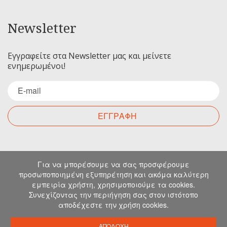
Newsletter
Εγγραφείτε στα Newsletter μας και μείνετε
ενημερωμένοι!
ΕΓΓΡΑΦΗ
Επικοινωνία
Για να μπορέσουμε να σας προσφέρουμε
προσωποποιημένη εξυπηρέτηση και ακόμα καλύτερη
εμπειρία χρήστη, χρησιμοποιούμε τα cookies.
Για οποιαδήποτε ερώτηση σας μπορείτε να
Συνεχίζοντας την περιήγηση σας στον ιστότοπο
επικοινωνήσετε μαζί μας στα παρακάτω στοιχεία.
αποδέχεστε την χρήση cookies.
Μιχελιδάκη 19, Ηράκλειο, 71202, Κρήτη
info@emkapes.gr
ΑΠΟΔΟΧΗ