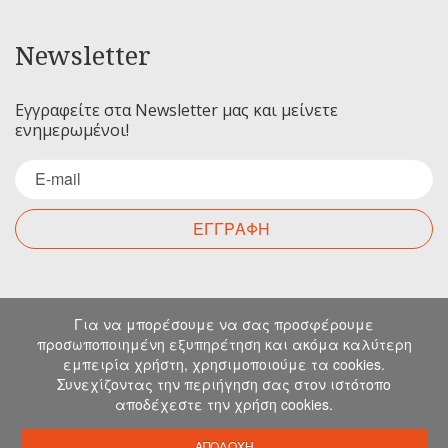
Newsletter
Εγγραφείτε στα Newsletter μας και μείνετε
ενημερωμένοι!
ΕΓΓΡΑΦΗ
Επικοινωνία
Για να μπορέσουμε να σας προσφέρουμε
προσωποποιημένη εξυπηρέτηση και ακόμα καλύτερη
εμπειρία χρήστη, χρησιμοποιούμε τα cookies.
Για οποιαδήποτε ερώτηση σας μπορείτε να
Συνεχίζοντας την περιήγηση σας στον ιστότοπο
επικοινωνήσετε μαζί μας στα παρακάτω στοιχεία.
αποδέχεστε την χρήση cookies.
Μιχελιδάκη 19, Ηράκλειο, 71202, Κρήτη
info@emkapes.gr
ΑΠΟΔΟΧΗ