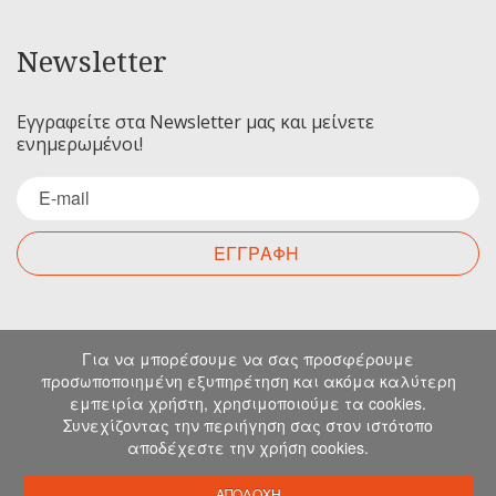
Newsletter
Εγγραφείτε στα Newsletter μας και μείνετε
ενημερωμένοι!
ΕΓΓΡΑΦΗ
Επικοινωνία
Για να μπορέσουμε να σας προσφέρουμε
προσωποποιημένη εξυπηρέτηση και ακόμα καλύτερη
εμπειρία χρήστη, χρησιμοποιούμε τα cookies.
Για οποιαδήποτε ερώτηση σας μπορείτε να
Συνεχίζοντας την περιήγηση σας στον ιστότοπο
επικοινωνήσετε μαζί μας στα παρακάτω στοιχεία.
αποδέχεστε την χρήση cookies.
Μιχελιδάκη 19, Ηράκλειο, 71202, Κρήτη
info@emkapes.gr
ΑΠΟΔΟΧΗ