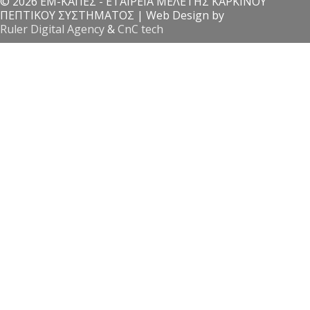
© 2026 ΕΜ-ΚΑΠΕΣ - ΕΤΑΙΡΕΙΑ ΜΕΛΕΤΗΣ ΚΑΡΚΙΝΟΥ
ΠΕΠΤΙΚΟΥ ΣΥΣΤΗΜΑΤΟΣ | Web Design by
Ruler Digital Agency
&
CnC tech