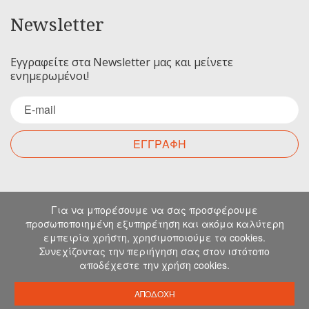
Newsletter
Εγγραφείτε στα Newsletter μας και μείνετε
ενημερωμένοι!
ΕΓΓΡΑΦΗ
Επικοινωνία
Για να μπορέσουμε να σας προσφέρουμε
προσωποποιημένη εξυπηρέτηση και ακόμα καλύτερη
εμπειρία χρήστη, χρησιμοποιούμε τα cookies.
Για οποιαδήποτε ερώτηση σας μπορείτε να
Συνεχίζοντας την περιήγηση σας στον ιστότοπο
επικοινωνήσετε μαζί μας στα παρακάτω στοιχεία.
αποδέχεστε την χρήση cookies.
Μιχελιδάκη 19, Ηράκλειο, 71202, Κρήτη
info@emkapes.gr
ΑΠΟΔΟΧΗ