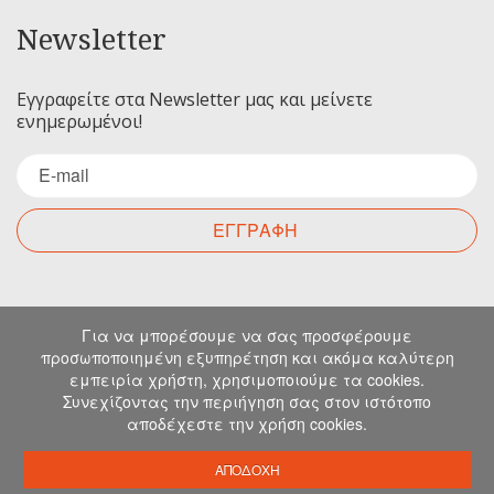
Newsletter
Εγγραφείτε στα Newsletter μας και μείνετε
ενημερωμένοι!
ΕΓΓΡΑΦΗ
Επικοινωνία
Για να μπορέσουμε να σας προσφέρουμε
προσωποποιημένη εξυπηρέτηση και ακόμα καλύτερη
εμπειρία χρήστη, χρησιμοποιούμε τα cookies.
Για οποιαδήποτε ερώτηση σας μπορείτε να
Συνεχίζοντας την περιήγηση σας στον ιστότοπο
επικοινωνήσετε μαζί μας στα παρακάτω στοιχεία.
αποδέχεστε την χρήση cookies.
Μιχελιδάκη 19, Ηράκλειο, 71202, Κρήτη
info@emkapes.gr
ΑΠΟΔΟΧΗ