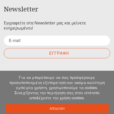
Newsletter
Εγγραφείτε στα Newsletter μας και μείνετε
ενημερωμένοι!
ΕΓΓΡΑΦΗ
Επικοινωνία
Για να μπορέσουμε να σας προσφέρουμε
προσωποποιημένη εξυπηρέτηση και ακόμα καλύτερη
εμπειρία χρήστη, χρησιμοποιούμε τα cookies.
Για οποιαδήποτε ερώτηση σας μπορείτε να
Συνεχίζοντας την περιήγηση σας στον ιστότοπο
επικοινωνήσετε μαζί μας στα παρακάτω στοιχεία.
αποδέχεστε την χρήση cookies.
Μιχελιδάκη 19, Ηράκλειο, 71202, Κρήτη
info@emkapes.gr
ΑΠΟΔΟΧΗ